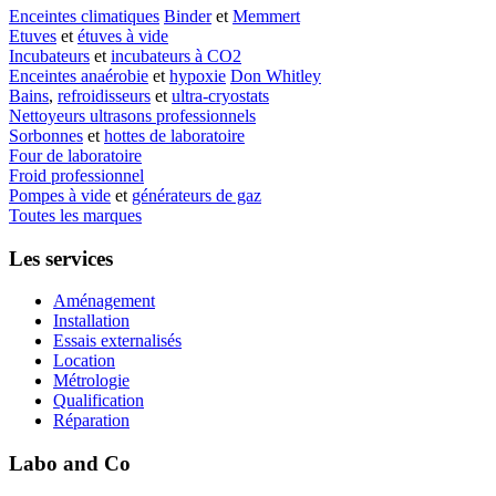
Enceintes climatiques
Binder
et
Memmert
Etuves
et
étuves à vide
Incubateurs
et
incubateurs à CO2
Enceintes anaérobie
et
hypoxie
Don Whitley
Bains
,
refroidisseurs
et
ultra-cryostats
Nettoyeurs ultrasons professionnels
Sorbonnes
et
hottes de laboratoire
Four de laboratoire
Froid professionnel
Pompes à vide
et
générateurs de gaz
Toutes les marques
Les services
Aménagement
Installation
Essais externalisés
Location
Métrologie
Qualification
Réparation
Labo and Co