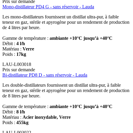
Prix sur demande
Mono-distillateur PD4 G - sans réservoir - Lauda
Les mono-distillateurs fournissent un distillat ultra-pur, à faible
teneur en gaz, stérile et apyrogène pour un rendement de production
de 4 litres par heure.
Gamme de température :
ambiante +10°C jusqu’à +40°C
Débit :
4 l/h
Matériau :
Verre
Poids :
17kg
LAU-L003018
Prix sur demande
Bi-distillateur PD8 D - sans réservoir - Lauda
Les double-distillateurs fournissent un distillat ultra-pur, à faible
teneur en gaz, stérile et apyrogène pour un rendement de production
de 8 litres par heure.
Gamme de température :
ambiante +10°C jusqu’à +40°C
Débit :
8 l/h
Matériau :
Acier inoxydable, Verre
Poids :
455kg
LAU-L003022