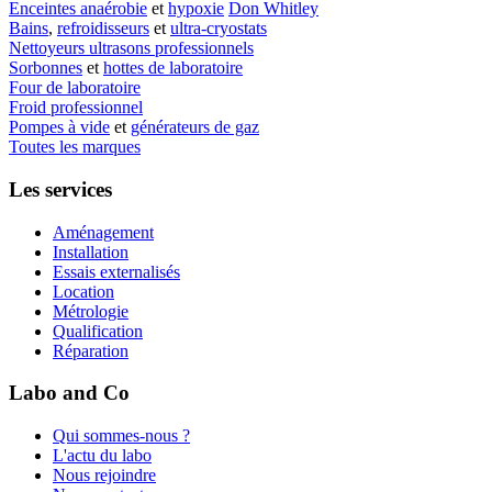
Enceintes anaérobie
et
hypoxie
Don Whitley
Bains
,
refroidisseurs
et
ultra-cryostats
Nettoyeurs ultrasons professionnels
Sorbonnes
et
hottes de laboratoire
Four de laboratoire
Froid professionnel
Pompes à vide
et
générateurs de gaz
Toutes les marques
Les services
Aménagement
Installation
Essais externalisés
Location
Métrologie
Qualification
Réparation
Labo and Co
Qui sommes-nous ?
L'actu du labo
Nous rejoindre