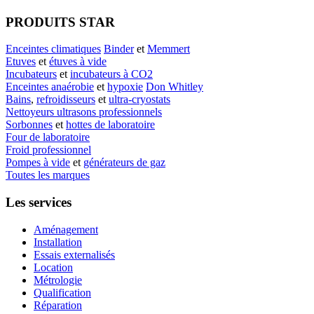
PRODUITS STAR
Enceintes climatiques
Binder
et
Memmert
Etuves
et
étuves à vide
Incubateurs
et
incubateurs à CO2
Enceintes anaérobie
et
hypoxie
Don Whitley
Bains
,
refroidisseurs
et
ultra-cryostats
Nettoyeurs ultrasons professionnels
Sorbonnes
et
hottes de laboratoire
Four de laboratoire
Froid professionnel
Pompes à vide
et
générateurs de gaz
Toutes les marques
Les services
Aménagement
Installation
Essais externalisés
Location
Métrologie
Qualification
Réparation