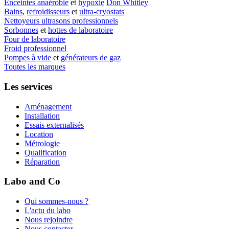
Enceintes anaérobie
et
hypoxie
Don Whitley
Bains
,
refroidisseurs
et
ultra-cryostats
Nettoyeurs ultrasons professionnels
Sorbonnes
et
hottes de laboratoire
Four de laboratoire
Froid professionnel
Pompes à vide
et
générateurs de gaz
Toutes les marques
Les services
Aménagement
Installation
Essais externalisés
Location
Métrologie
Qualification
Réparation
Labo and Co
Qui sommes-nous ?
L'actu du labo
Nous rejoindre
Nous contacter