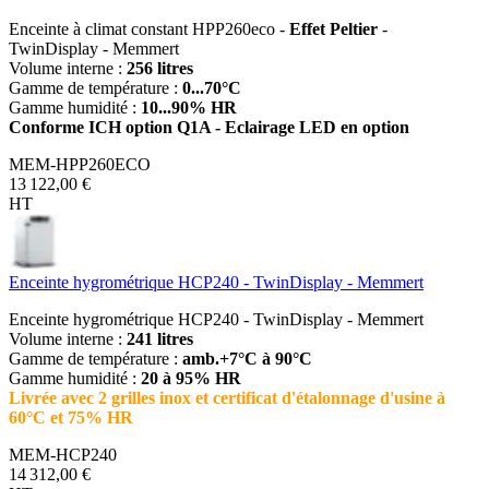
Enceinte à climat constant HPP260eco -
Effet Peltier
-
TwinDisplay - Memmert
Volume interne :
256 litres
Gamme de température :
0...70°C
Gamme humidité :
10...90% HR
Conforme ICH option Q1A - Eclairage LED en option
MEM-HPP260ECO
13 122,00 €
HT
Enceinte hygrométrique HCP240 - TwinDisplay - Memmert
Enceinte hygrométrique HCP240 - TwinDisplay - Memmert
Volume interne :
241 litres
Gamme de température :
amb.+7°C à 90°C
Gamme humidité :
20 à 95% HR
Livrée avec 2 grilles inox et certificat d'étalonnage d'usine à
60°C et 75% HR
MEM-HCP240
14 312,00 €