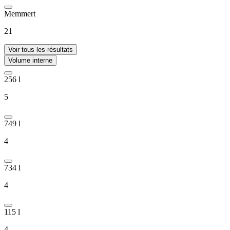
Memmert
21
Voir tous les résultats
Volume interne
256 l
5
749 l
4
734 l
4
115 l
4