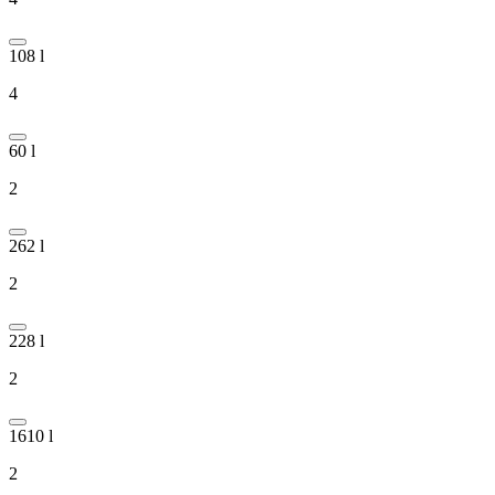
108 l
4
60 l
2
262 l
2
228 l
2
1610 l
2