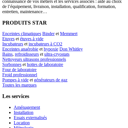
connaissance de vos métiers et les services associés : aide au choix
de l’équipement, livraison, installation, qualification, formation,
entretien, maintenance…
PRODUITS STAR
Enceintes climatiques
Binder
et
Memmert
Etuves
et
étuves à vide
Incubateurs
et
incubateurs à CO2
Enceintes anaérobie
et
hypoxie
Don Whitley
Bains
,
refroidisseurs
et
ultra-cryostats
Nettoyeurs ultrasons professionnels
Sorbonnes
et
hottes de laboratoire
Four de laboratoire
Froid professionnel
Pompes à vide
et
générateurs de gaz
Toutes les marques
Les services
Aménagement
Installation
Essais externalisés
Location
Métrologie