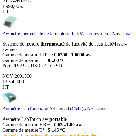
NOV-2600992
1 990,00 €
HT
Awmètre thermostaté de laboratoire LabMaster-aw-neo - Novasina
Système de mesure
thermostaté
de l'activité de l'eau LabMaster-
aw-neo
Gamme de mesure HR% :
0.0300...1.0000 aw
Gamme de mesure T° :
0...60 °C
Ports RS232 - USB - Carte SD
NOV-2601500
13 350,00 €
HT
Awmètre LabTouch-aw Advanced (CM2) - Novasina
Awmètre LabTouch-aw
portable
Gamme de mesure HR% :
0.03...1.00 aw
Gamme de mesure T° :
5...45 °C
Jusqu'à 2 chambres de mesures additionnelles !