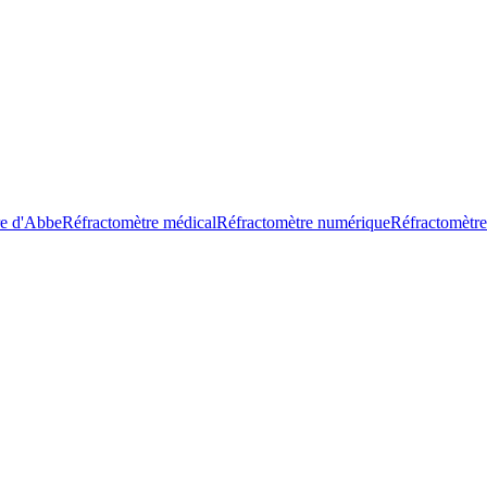
re d'Abbe
Réfractomètre médical
Réfractomètre numérique
Réfractomètre 