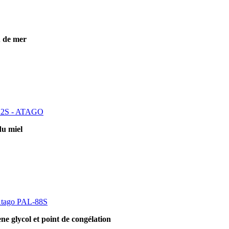
u de mer
L-22S - ATAGO
du miel
 Atago PAL-88S
ne glycol et point de congélation