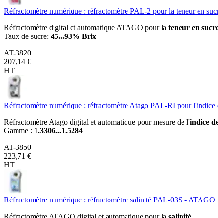
Réfractomètre numérique : réfractomètre PAL-2 pour la teneur en s
Réfractomètre digital et automatique ATAGO pour la
teneur en sucr
Taux de sucre:
45...93% Brix
AT-3820
207,14 €
HT
Réfractomètre numérique : réfractomètre Atago PAL-RI pour l'indice d
Réfractomètre Atago digital et automatique pour mesure de l'
indice d
Gamme :
1.3306...1.5284
AT-3850
223,71 €
HT
Réfractomètre numérique : réfractomètre salinité PAL-03S - ATAGO
Réfractomètre ATAGO digital et automatique pour la
salinité