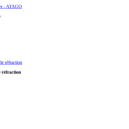
ucre - ATAGO
e
e réfraction
e réfraction