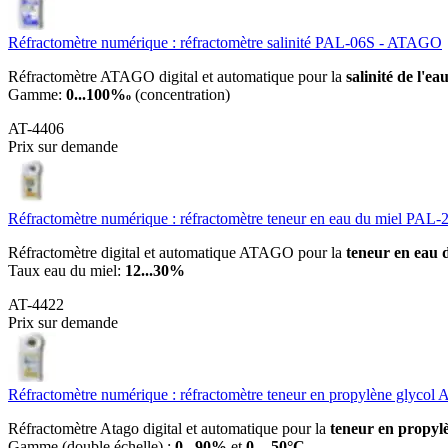
Réfractomètre numérique : réfractomètre salinité PAL-06S - ATAGO
Réfractomètre ATAGO digital et automatique pour la
salinité de l'ea
Gamme:
0...100%
(concentration)
o
AT-4406
Prix sur demande
Réfractomètre numérique : réfractomètre teneur en eau du miel PA
Réfractomètre digital et automatique ATAGO pour la
teneur en eau 
Taux eau du miel:
12...30%
AT-4422
Prix sur demande
Réfractomètre numérique : réfractomètre teneur en propylène glycol
Réfractomètre Atago digital et automatique pour la
teneur en propylè
Gamme (double échelle) :
0...90%
et
0...-50°C