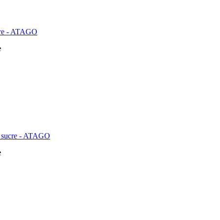
ucre - ATAGO
e
en sucre - ATAGO
e