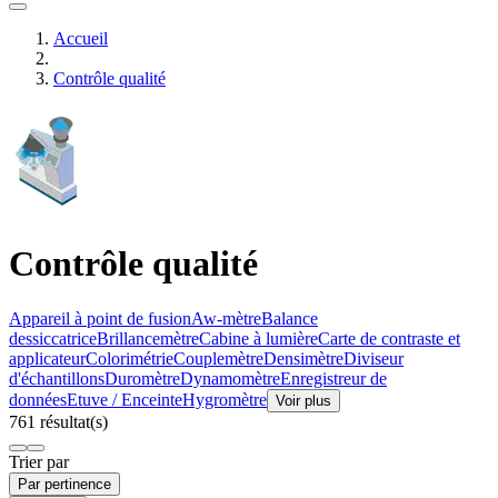
Accueil
Contrôle qualité
Contrôle qualité
Appareil à point de fusion
Aw-mètre
Balance
dessiccatrice
Brillancemètre
Cabine à lumière
Carte de contraste et
applicateur
Colorimétrie
Couplemètre
Densimètre
Diviseur
d'échantillons
Duromètre
Dynamomètre
Enregistreur de
données
Etuve / Enceinte
Hygromètre
Voir plus
761 résultat(s)
Trier par
Par pertinence