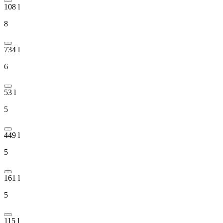
108 l
8
734 l
6
53 l
5
449 l
5
161 l
5
115 l