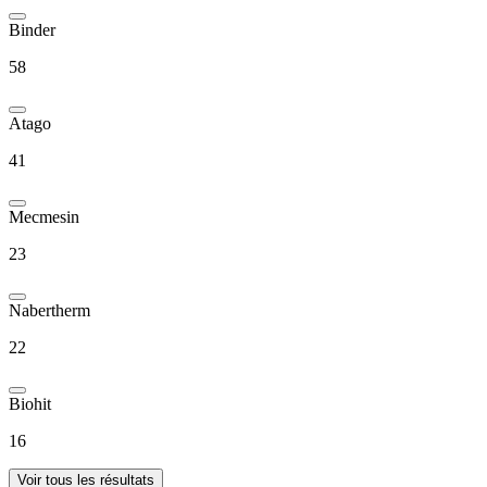
Binder
58
Atago
41
Mecmesin
23
Nabertherm
22
Biohit
16
Voir tous les résultats