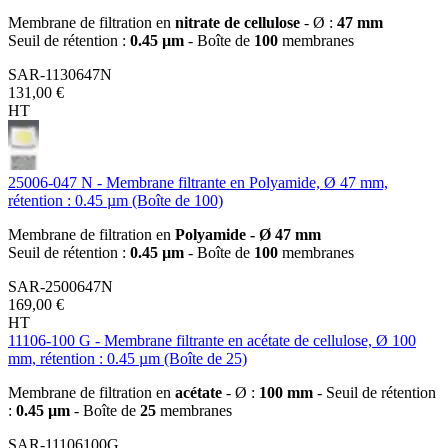
Membrane de filtration en
nitrate de cellulose
- Ø :
47 mm
Seuil de rétention :
0.45 µm
- Boîte de
100
membranes
SAR-1130647N
131,00 €
HT
25006-047 N - Membrane filtrante en Polyamide, Ø 47 mm,
rétention : 0.45 µm (Boîte de 100)
Membrane de filtration en
Polyamide - Ø 47 mm
Seuil de rétention :
0.45 µm
- Boîte de
100
membranes
SAR-2500647N
169,00 €
HT
11106-100 G - Membrane filtrante en acétate de cellulose, Ø 100
mm, rétention : 0.45 µm (Boîte de 25)
Membrane de filtration en
acétate
- Ø :
100 mm
- Seuil de rétention
:
0.45 µm
- Boîte de
25
membranes
SAR-11106100G