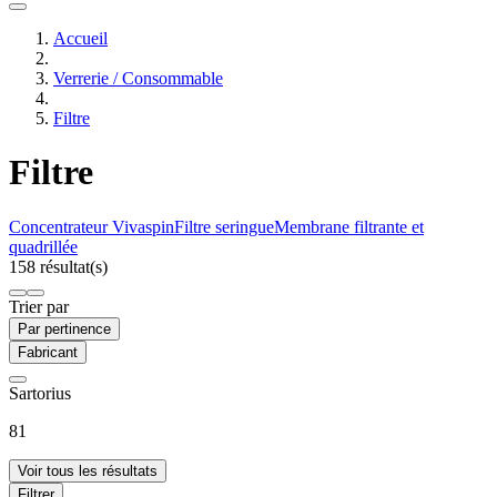
Accueil
Verrerie / Consommable
Filtre
Filtre
Concentrateur Vivaspin
Filtre seringue
Membrane filtrante et
quadrillée
158 résultat(s)
Trier par
Par pertinence
Fabricant
Sartorius
81
Voir tous les résultats
Filtrer