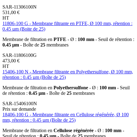
SAR-11306100N
531,00 €
HT
11806-100 G - Membrane filtrante en PTFE, Ø 100 mm, rétention :
0.45 µm (Boite de 25)
Membrane de filtration en
PTFE
- Ø :
100 mm
- Seuil de rétention :
0.45 µm
- Boîte de
25
membranes
SAR-11806100G
473,00 €
HT
15406-100 N - Membrane filtrante en Polyethersulfone, Ø 100 mm,
rétention : 0.45 µm (Boîte de 25)
Membrane de filtration en
Polyethersulfone
- Ø :
100 mm
- Seuil
de rétention :
0.45 µm -
Boîte de
25
membranes
SAR-15406100N
Prix sur demande
18406-100 G - Membrane filtrante en Cellulose régénérée, Ø 100
mm, rétention : 0.45 µm (Boîte de 25)
Membrane de filtration en
Cellulose régénérée
- Ø :
100 mm
-
Seuil de rétention :
0.45 µm -
Boîte de
25
membranes