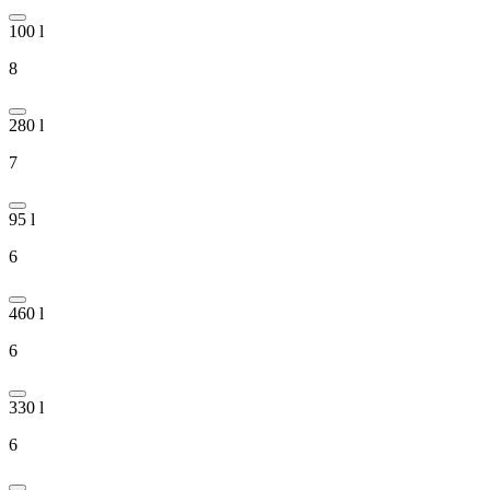
100 l
8
280 l
7
95 l
6
460 l
6
330 l
6