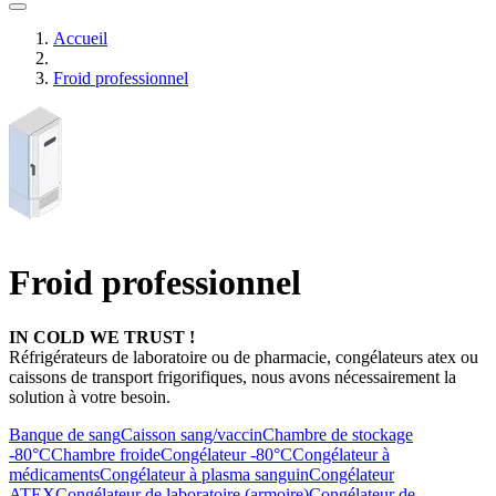
Accueil
Froid professionnel
Froid professionnel
IN COLD WE TRUST !
Réfrigérateurs de laboratoire ou de pharmacie, congélateurs atex ou
caissons de transport frigorifiques, nous avons nécessairement la
solution à votre besoin.
Banque de sang
Caisson sang/vaccin
Chambre de stockage
-80°C
Chambre froide
Congélateur -80°C
Congélateur à
médicaments
Congélateur à plasma sanguin
Congélateur
ATEX
Congélateur de laboratoire (armoire)
Congélateur de