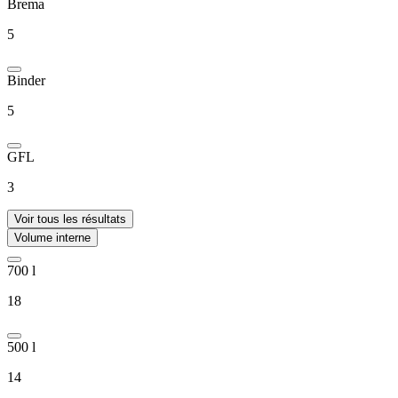
Brema
5
Binder
5
GFL
3
Voir tous les résultats
Volume interne
700 l
18
500 l
14