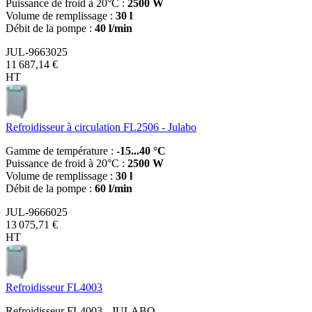
Puissance de froid à 20°C :
2500 W
Volume de remplissage :
30 l
Débit de la pompe :
40 l/min
JUL-9663025
11 687,14 €
HT
Refroidisseur à circulation FL2506 - Julabo
Gamme de température :
-15...40 °C
Puissance de froid à 20°C :
2500 W
Volume de remplissage :
30 l
Débit de la pompe :
60 l/min
JUL-9666025
13 075,71 €
HT
Refroidisseur FL4003
Refroidisseur FL4003 - JULABO