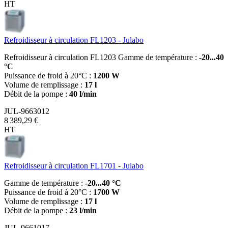
HT
Refroidisseur à circulation FL1203 - Julabo
Refroidisseur à circulation FL1203 Gamme de température :
-20...40
°C
Puissance de froid à 20°C :
1200 W
Volume de remplissage :
17 l
Débit de la pompe :
40 l/min
JUL-9663012
8 389,29 €
HT
Refroidisseur à circulation FL1701 - Julabo
Gamme de température :
-20...40 °C
Puissance de froid à 20°C :
1700 W
Volume de remplissage :
17 l
Débit de la pompe :
23 l/min
JUL-9661017