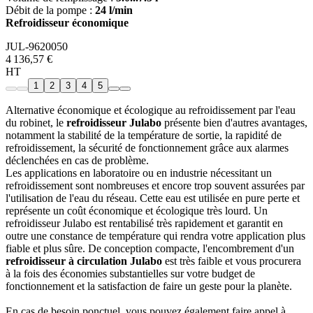
Débit de la pompe :
24 l/min
Refroidisseur économique
JUL-9620050
4 136,57 €
HT
1
2
3
4
5
Alternative économique et écologique au refroidissement par l'eau
du robinet, le
refroidisseur Julabo
présente bien d'autres avantages,
notamment la stabilité de la température de sortie, la rapidité de
refroidissement, la sécurité de fonctionnement grâce aux alarmes
déclenchées en cas de problème.
Les applications en laboratoire ou en industrie nécessitant un
refroidissement sont nombreuses et encore trop souvent assurées par
l'utilisation de l'eau du réseau. Cette eau est utilisée en pure perte et
représente un coût économique et écologique très lourd. Un
refroidisseur Julabo est rentabilisé très rapidement et garantit en
outre une constance de température qui rendra votre application plus
fiable et plus sûre. De conception compacte, l'encombrement d'un
refroidisseur à circulation Julabo
est très faible et vous procurera
à la fois des économies substantielles sur votre budget de
fonctionnement et la satisfaction de faire un geste pour la planète.
En cas de besoin ponctuel, vous pouvez également faire appel à