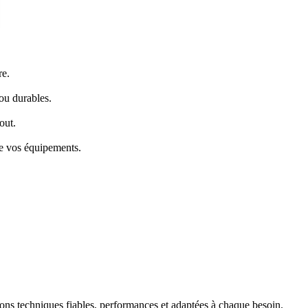
re.
ou durables.
out.
de vos équipements.
ons techniques fiables, performances et adaptées à chaque besoin.