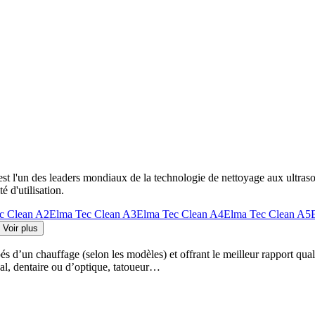
est l'un des leaders mondiaux de la technologie de nettoyage aux ultraso
é d'utilisation.
c Clean A2
Elma Tec Clean A3
Elma Tec Clean A4
Elma Tec Clean A5
Voir plus
 d’un chauffage (selon les modèles) et offrant le meilleur rapport quali
cal, dentaire ou d’optique, tatoueur…