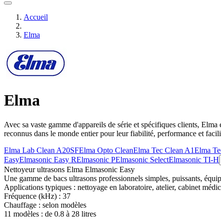
Accueil
Elma
Elma
Avec sa vaste gamme d'appareils de série et spécifiques clients, Elma 
reconnus dans le monde entier pour leur fiabilité, performance et facilit
Elma Lab Clean A20SF
Elma Opto Clean
Elma Tec Clean A1
Elma Te
Easy
Elmasonic Easy R
Elmasonic P
Elmasonic Select
Elmasonic TI-H
Nettoyeur ultrasons Elma Elmasonic Easy
Une gamme de bacs ultrasons professionnels simples, puissants, équipés
Applications typiques :
nettoyage en laboratoire, atelier, cabinet médi
Fréquence (kHz) :
37
Chauffage :
selon modèles
11 modèles : de
0.8 à 28 litres