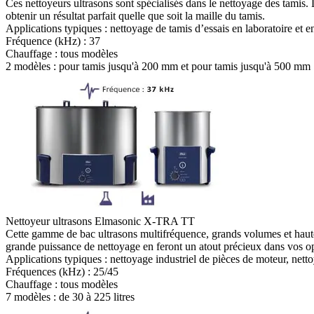
Ces nettoyeurs ultrasons sont spécialisés dans le nettoyage des tamis. L
obtenir un résultat parfait quelle que soit la maille du tamis.
Applications typiques :
nettoyage de tamis d’essais en laboratoire et en
Fréquence (kHz) :
37
Chauffage :
tous modèles
2 modèles :
pour tamis jusqu'à 200 mm et pour tamis jusqu'à 500 mm
Nettoyeur ultrasons Elmasonic X-TRA TT
Cette gamme de bac ultrasons multifréquence, grands volumes et haute p
grande puissance de nettoyage en feront un atout précieux dans vos op
Applications typiques :
nettoyage industriel de pièces de moteur, nett
Fréquences (kHz) :
25/45
Chauffage :
tous modèles
7 modèles : de
30 à 225 litres