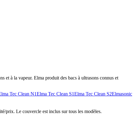
ns et à la vapeur. Elma produit des bacs à ultrasons connus et
Elma Tec Clean N1
Elma Tec Clean S1
Elma Tec Clean S2
Elmasonic
té/prix. Le couvercle est inclus sur tous les modèles.