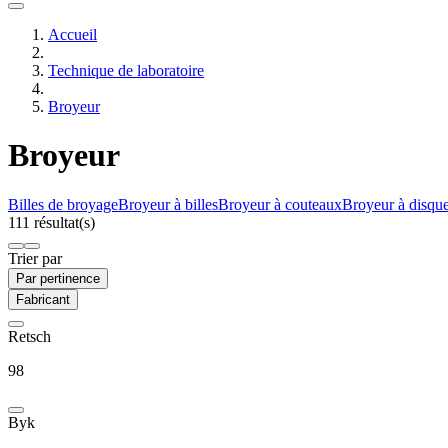
Accueil
Technique de laboratoire
Broyeur
Broyeur
Billes de broyage
Broyeur à billes
Broyeur à couteaux
Broyeur à disqu
111 résultat(s)
Trier par
Par pertinence
Fabricant
Retsch
98
Byk