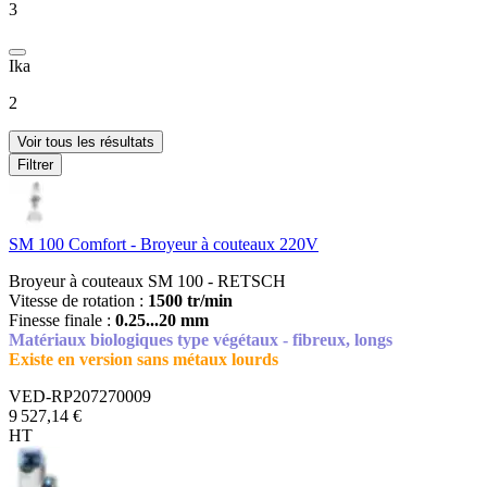
3
Ika
2
Voir tous les résultats
Filtrer
SM 100 Comfort - Broyeur à couteaux 220V
Broyeur à couteaux SM 100 - RETSCH
Vitesse de rotation :
1500 tr/min
Finesse finale :
0.25...20 mm
Matériaux biologiques type végétaux - fibreux, longs
Existe en version sans métaux lourds
VED-RP207270009
9 527,14 €
HT