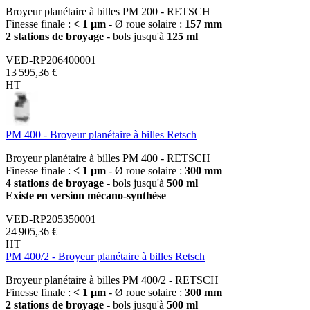
Broyeur planétaire à billes PM 200 - RETSCH
Finesse finale :
< 1 µm
- Ø roue solaire :
157 mm
2 stations de broyage
- bols jusqu'à
125 ml
VED-RP206400001
13 595,36 €
HT
PM 400 - Broyeur planétaire à billes Retsch
Broyeur planétaire à billes PM 400 - RETSCH
Finesse finale :
< 1 µm
- Ø roue solaire :
300 mm
4 stations de broyage
- bols jusqu'à
500 ml
Existe en version mécano-synthèse
VED-RP205350001
24 905,36 €
HT
PM 400/2 - Broyeur planétaire à billes Retsch
Broyeur planétaire à billes PM 400/2 - RETSCH
Finesse finale :
< 1 µm
- Ø roue solaire :
300 mm
2 stations de broyage
- bols jusqu'à
500 ml