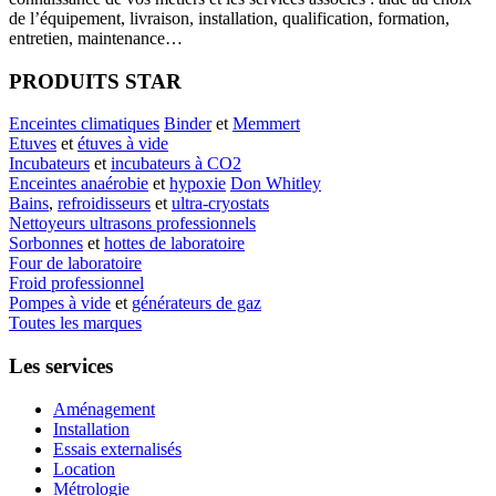
de l’équipement, livraison, installation, qualification, formation,
entretien, maintenance…
PRODUITS STAR
Enceintes climatiques
Binder
et
Memmert
Etuves
et
étuves à vide
Incubateurs
et
incubateurs à CO2
Enceintes anaérobie
et
hypoxie
Don Whitley
Bains
,
refroidisseurs
et
ultra-cryostats
Nettoyeurs ultrasons professionnels
Sorbonnes
et
hottes de laboratoire
Four de laboratoire
Froid professionnel
Pompes à vide
et
générateurs de gaz
Toutes les marques
Les services
Aménagement
Installation
Essais externalisés
Location
Métrologie