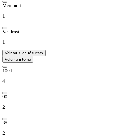
Memmert
1
Vestfrost
1
Voir tous les résultats
Volume interne
100 l
4
90 l
2
35 l
2