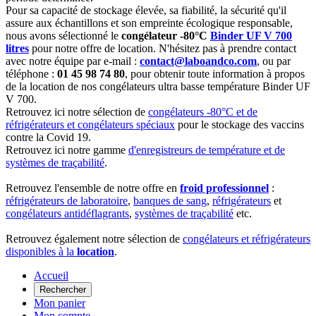
Pour sa capacité de stockage élevée, sa fiabilité, la sécurité qu'il
assure aux échantillons et son empreinte écologique responsable,
nous avons sélectionné le
congélateur -80°C
Binder UF V 700
litres
pour notre offre de location. N'hésitez pas à prendre contact
avec notre équipe par e-mail :
contact@laboandco.com
, ou par
téléphone :
01 45 98 74 80
, pour obtenir toute information à propos
de la location de nos congélateurs ultra basse température Binder UF
V 700.
Retrouvez ici notre sélection de
congélateurs -80°C et de
réfrigérateurs et congélateurs spéciaux
pour le stockage des vaccins
contre la Covid 19.
Retrouvez ici notre gamme
d'enregistreurs de température et de
systèmes de traçabilité
.
Retrouvez l'ensemble de notre offre en
froid professionnel
:
réfrigérateurs de laboratoire
,
banques de sang
,
réfrigérateurs
et
congélateurs antidéflagrants
,
systèmes de traçabilité
etc.
Retrouvez également notre sélection de
congélateurs et réfrigérateurs
disponibles à la
location
.
Accueil
Rechercher
Mon panier
Mon compte