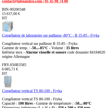
contact@laboandco.com /
01 45 98 74 80
BIN-90200348
15 637,00 €
HT
Congélateur de laboratoire sur paillasse -80°C - B 35-85 - Fryka
Congélateur vertical sur paillasse B 35-85 - Fryka
Gamme de temp. :
-50...-85°C
- Volume :
35 litres
Intérieur inox -
Alarme visuelle et sonore
code douanier 84184020
origine Allemagne
FRY-050B3585
6 685,71 €
HT
Congélateur vertical TS 80-100 - Fryka
Congélateur vertical TS 80-100 - Fryka
Capacité :
100 litres
- Gamme de température :
-50...-80°C
Dimensions intérieures (L x H x P) :
450 x 500 x 450 mm