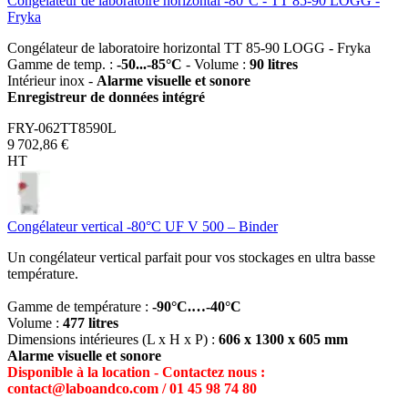
Congélateur de laboratoire horizontal -80°C - TT 85-90 LOGG -
Fryka
Congélateur de laboratoire horizontal TT 85-90 LOGG - Fryka
Gamme de temp. :
-50...-85°C
- Volume :
90 litres
Intérieur inox -
Alarme visuelle et sonore
Enregistreur de données intégré
FRY-062TT8590L
9 702,86 €
HT
Congélateur vertical -80°C UF V 500 – Binder
Un congélateur vertical parfait pour vos stockages en ultra basse
température.
Gamme de température :
-90°C.…-40°C
Volume :
477 litres
Dimensions intérieures (L x H x P) :
606 x 1300 x 605 mm
Alarme visuelle et sonore
Disponible à la location - Contactez nous :
contact@laboandco.com / 01 45 98 74 80