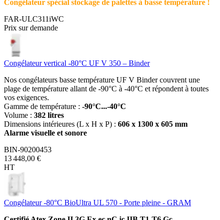
Congélateur spécial stockage de palettes à basse température !
FAR-ULC311iWC
Prix sur demande
Congélateur vertical -80°C UF V 350 – Binder
Nos congélateurs basse température UF V Binder couvrent une
plage de température allant de -90°C à -40°C et répondent à toutes
vos exigences.
Gamme de température :
-90°C...-40°C
Volume :
382 litres
Dimensions intérieures (L x H x P) :
606 x 1300 x 605 mm
Alarme visuelle et sonore
BIN-90200453
13 448,00 €
HT
Congélateur -80°C BioUltra UL 570 - Porte pleine - GRAM
Certifié Atex Zone II 3G Ex ec nC ic IIB T1-T6 Gc