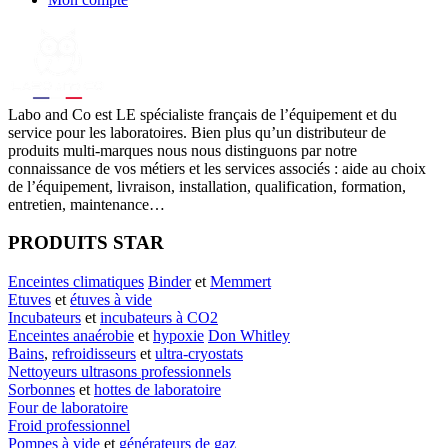
Labo
and Co est LE spécialiste français de l’équipement et du
service pour les laboratoires. Bien plus qu’un distributeur de
produits multi-marques nous nous distinguons par notre
connaissance de vos métiers et les services associés : aide au choix
de l’équipement, livraison, installation, qualification, formation,
entretien, maintenance…
PRODUITS STAR
Enceintes climatiques
Binder
et
Memmert
Etuves
et
étuves à vide
Incubateurs
et
incubateurs à CO2
Enceintes anaérobie
et
hypoxie
Don Whitley
Bains
,
refroidisseurs
et
ultra-cryostats
Nettoyeurs ultrasons professionnels
Sorbonnes
et
hottes de laboratoire
Four de laboratoire
Froid professionnel
Pompes à vide
et
générateurs de gaz