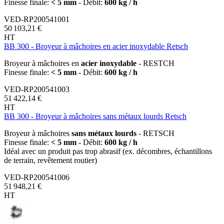
Finesse finale:
< 5 mm
- Débit:
600 kg / h
VED-RP200541001
50 103,21 €
HT
BB 300 - Broyeur à mâchoires en acier inoxydable Retsch
Broyeur à mâchoires en
acier inoxydable
- RESTCH
Finesse finale:
< 5 mm
- Débit:
600 kg / h
VED-RP200541003
51 422,14 €
HT
BB 300 - Broyeur à mâchoires sans métaux lourds Retsch
Broyeur à mâchoires
sans métaux lourds
- RETSCH
Finesse finale:
< 5 mm
- Débit:
600 kg / h
Idéal avec un produit pas trop abrasif (ex. décombres, échantillons
de terrain, revêtement routier)
VED-RP200541006
51 948,21 €
HT