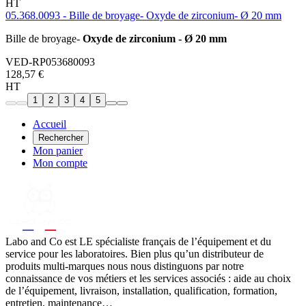
HT
05.368.0093 - Bille de broyage- Oxyde de zirconium- Ø 20 mm
Bille de broyage-
Oxyde de zirconium - Ø 20 mm
VED-RP053680093
128,57 €
HT
1
2
3
4
5
Accueil
Rechercher
Mon panier
Mon compte
Labo
and Co est LE spécialiste français de l’équipement et du
service pour les laboratoires. Bien plus qu’un distributeur de
produits multi-marques nous nous distinguons par notre
connaissance de vos métiers et les services associés : aide au choix
de l’équipement, livraison, installation, qualification, formation,
entretien, maintenance…