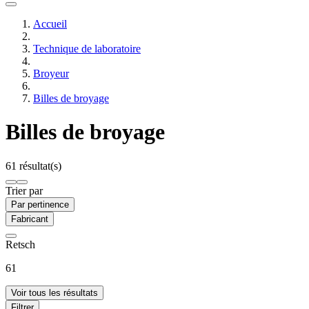
Accueil
Technique de laboratoire
Broyeur
Billes de broyage
Billes de broyage
61 résultat(s)
Trier par
Par pertinence
Fabricant
Retsch
61
Voir tous les résultats
Filtrer