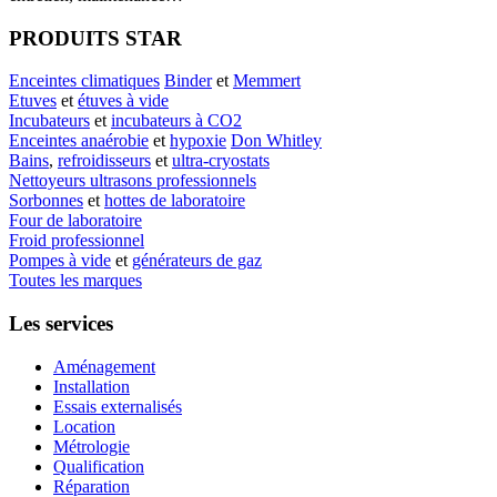
PRODUITS STAR
Enceintes climatiques
Binder
et
Memmert
Etuves
et
étuves à vide
Incubateurs
et
incubateurs à CO2
Enceintes anaérobie
et
hypoxie
Don Whitley
Bains
,
refroidisseurs
et
ultra-cryostats
Nettoyeurs ultrasons professionnels
Sorbonnes
et
hottes de laboratoire
Four de laboratoire
Froid professionnel
Pompes à vide
et
générateurs de gaz
Toutes les marques
Les services
Aménagement
Installation
Essais externalisés
Location
Métrologie
Qualification
Réparation