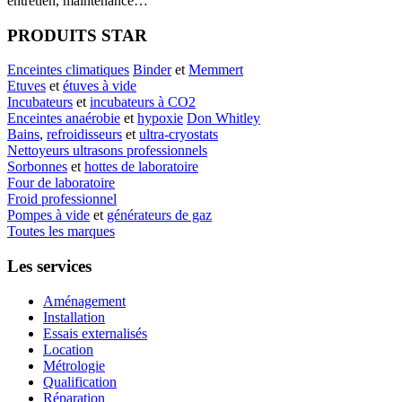
entretien, maintenance…
PRODUITS STAR
Enceintes climatiques
Binder
et
Memmert
Etuves
et
étuves à vide
Incubateurs
et
incubateurs à CO2
Enceintes anaérobie
et
hypoxie
Don Whitley
Bains
,
refroidisseurs
et
ultra-cryostats
Nettoyeurs ultrasons professionnels
Sorbonnes
et
hottes de laboratoire
Four de laboratoire
Froid professionnel
Pompes à vide
et
générateurs de gaz
Toutes les marques
Les services
Aménagement
Installation
Essais externalisés
Location
Métrologie
Qualification
Réparation