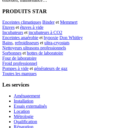
entretien, maintenance…
PRODUITS STAR
Enceintes climatiques
Binder
et
Memmert
Etuves
et
étuves à vide
Incubateurs
et
incubateurs à CO2
Enceintes anaérobie
et
hypoxie
Don Whitley
Bains
,
refroidisseurs
et
ultra-cryostats
Nettoyeurs ultrasons professionnels
Sorbonnes
et
hottes de laboratoire
Four de laboratoire
Froid professionnel
Pompes à vide
et
générateurs de gaz
Toutes les marques
Les services
Aménagement
Installation
Essais externalisés
Location
Métrologie
Qualification
Réparation