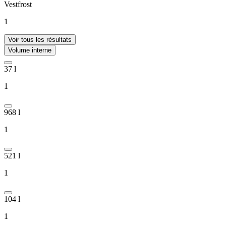
Vestfrost
1
Voir tous les résultats
Volume interne
37 l
1
968 l
1
521 l
1
104 l
1