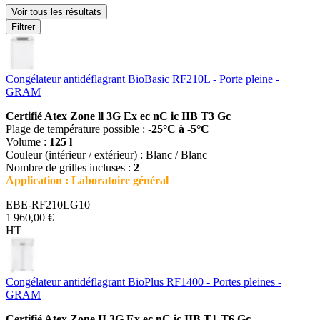
Voir tous les résultats
Filtrer
Congélateur antidéflagrant BioBasic RF210L - Porte pleine -
GRAM
Certifié Atex Zone ll 3G Ex ec nC ic IIB T3 Gc
Plage de température possible :
-25°C à -5°C
Volume :
125 l
Couleur (intérieur / extérieur) : Blanc / Blanc
Nombre de grilles incluses :
2
Application : Laboratoire général
EBE-RF210LG10
1 960,00 €
HT
Congélateur antidéflagrant BioPlus RF1400 - Portes pleines -
GRAM
Certifié Atex Zone II 3G Ex ec nC ic IIB T1-T6 Gc