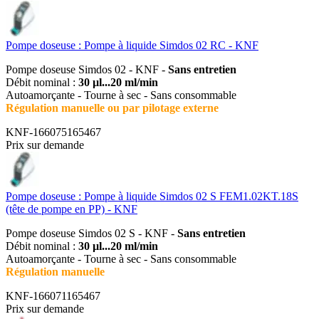
Pompe doseuse : Pompe à liquide Simdos 02 RC - KNF
Pompe doseuse Simdos 02 - KNF -
Sans entretien
Débit nominal :
30 µl...20 ml/min
Autoamorçante - Tourne à sec - Sans consommable
Régulation manuelle ou par pilotage externe
KNF-166075165467
Prix sur demande
Pompe doseuse : Pompe à liquide Simdos 02 S FEM1.02KT.18S
(tête de pompe en PP) - KNF
Pompe doseuse Simdos 02 S - KNF -
Sans entretien
Débit nominal :
30 µl...20 ml/min
Autoamorçante - Tourne à sec - Sans consommable
Régulation manuelle
KNF-166071165467
Prix sur demande