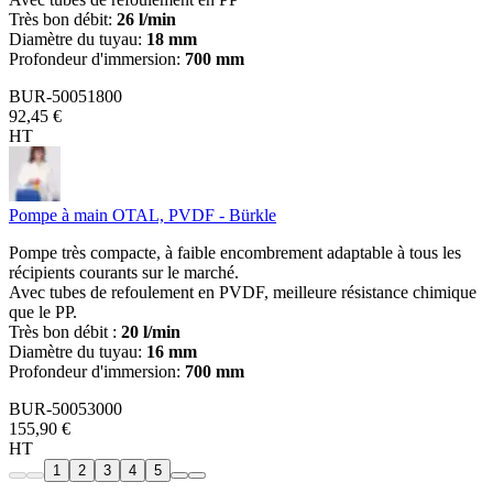
Très bon débit:
26 l/min
Diamètre du tuyau:
18 mm
Profondeur d'immersion:
700 mm
BUR-50051800
92,45 €
HT
Pompe à main OTAL, PVDF - Bürkle
Pompe très compacte, à faible encombrement adaptable à tous les
récipients courants sur le marché.
Avec tubes de refoulement en PVDF, meilleure résistance chimique
que le PP.
Très bon débit :
20 l/min
Diamètre du tuyau:
16 mm
Profondeur d'immersion:
700 mm
BUR-50053000
155,90 €
HT
1
2
3
4
5