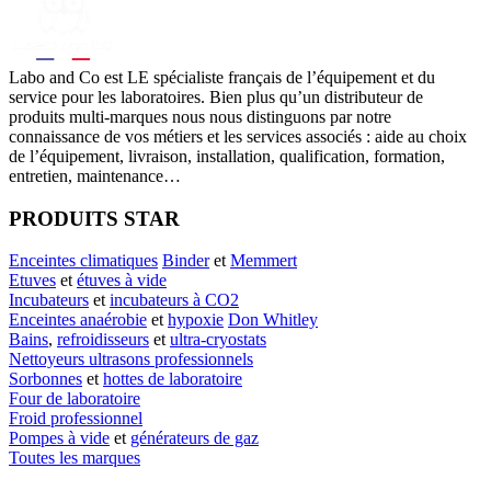
Labo
and Co est LE spécialiste français de l’équipement et du
service pour les laboratoires. Bien plus qu’un distributeur de
produits multi-marques nous nous distinguons par notre
connaissance de vos métiers et les services associés : aide au choix
de l’équipement, livraison, installation, qualification, formation,
entretien, maintenance…
PRODUITS STAR
Enceintes climatiques
Binder
et
Memmert
Etuves
et
étuves à vide
Incubateurs
et
incubateurs à CO2
Enceintes anaérobie
et
hypoxie
Don Whitley
Bains
,
refroidisseurs
et
ultra-cryostats
Nettoyeurs ultrasons professionnels
Sorbonnes
et
hottes de laboratoire
Four de laboratoire
Froid professionnel
Pompes à vide
et
générateurs de gaz
Toutes les marques