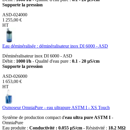
Supporte la pression
ASD-024000
1 255,00 €
HT
Eau déminéralisée : déminéralisateur inox DI 6000 - ASD
Déminéralisateur inox DI 6000 - ASD
Débit :
1000 l/h
- Qualité d'eau pure :
0.1 - 20 µS/cm
Supporte la pression
ASD-026000
1 653,00 €
HT
Osmoseur OmniaPure - eau ultrapure ASTM I - XS Touch
Système de production compact d'
eau ultra pure ASTM I
-
OmniaPure
Eau produite :
Conductivité : 0.055 µS/cm
- Résistivité :
18.2 MΩ