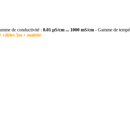
amme de conductivité :
0.01 μS/cm ... 1000 mS/cm
- Gamme de tempér
+ câbles 5m + malette