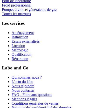
Four de laboratoire
Froid professionnel
Pompes à vide
et
générateurs de gaz
Toutes les marques
Les services
Aménagement
Installation
Essais externalisés
Location
Métrologie
Qualification
Réparation
Labo and Co
Qui sommes-nous ?
L'actu du labo
Nous rejoindre
Nous contacter
FAQ - Foire aux questions
Mentions légales
Conditions générales de ventes
Politique de confidentialité des données