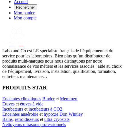
Accueil
Rechercher
Mon panier
Mon compte
Labo
and Co est LE spécialiste français de l’équipement et du
service pour les laboratoires. Bien plus qu’un distributeur de
produits multi-marques nous nous distinguons par notre
connaissance de vos métiers et les services associés : aide au choix
de l’équipement, livraison, installation, qualification, formation,
entretien, maintenance…
PRODUITS STAR
Enceintes climatiques
Binder
et
Memmert
Etuves
et
étuves à vide
Incubateurs
et
incubateurs à CO2
Enceintes anaérobie
et
hypoxie
Don Whitley
Bains
,
refroidisseurs
et
ultra-cryostats
Nettoyeurs ultrasons professionnels