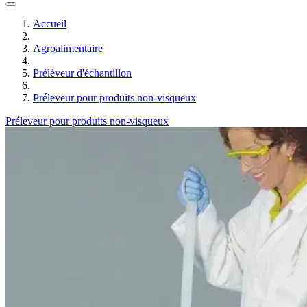
Accueil
Agroalimentaire
Prélèveur d'échantillon
Préleveur pour produits non-visqueux
Préleveur pour produits non-visqueux