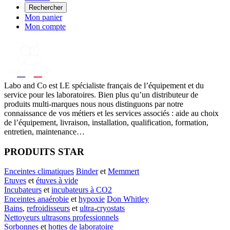
Rechercher
Mon panier
Mon compte
Labo
and Co est LE spécialiste français de l’équipement et du
service pour les laboratoires. Bien plus qu’un distributeur de
produits multi-marques nous nous distinguons par notre
connaissance de vos métiers et les services associés : aide au choix
de l’équipement, livraison, installation, qualification, formation,
entretien, maintenance…
PRODUITS STAR
Enceintes climatiques
Binder
et
Memmert
Etuves
et
étuves à vide
Incubateurs
et
incubateurs à CO2
Enceintes anaérobie
et
hypoxie
Don Whitley
Bains
,
refroidisseurs
et
ultra-cryostats
Nettoyeurs ultrasons professionnels
Sorbonnes
et
hottes de laboratoire