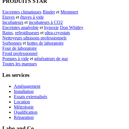
PRODUITS STAR
Enceintes climatiques
Binder
et
Memmert
Etuves
et
étuves à vide
Incubateurs
et
incubateurs à CO2
Enceintes anaérobie
et
hypoxie
Don Whitley
Bains
,
refroidisseurs
et
ultra-cryostats
Nettoyeurs ultrasons professionnels
Sorbonnes
et
hottes de laboratoire
Four de laboratoire
Froid professionnel
Pompes à vide
et
générateurs de gaz
Toutes les marques
Les services
Aménagement
Installation
Essais externalisés
Location
Métrologie
Qualification
Réparation
Labo and Co