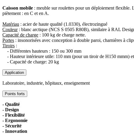
Caisson mobile
: meuble sur roulettes pour un déploiement flexible. 
piètement : en C et en A.
Matériau
: acier de haute qualité (1.0330), électrozingué
Couleur
: blanc arctique (NCS S 0505 R80B), similaire à RAL Desig
Capacité de charge
: 100 kg de charge nette.
Portes
: insonorisées avec conception à double paroi, charnières à clip
Tiroirs
:
- Différentes hauteurs : 150 ou 300 mm
- Hauteur intérieure utile: 110 mm (pour un tiroir de H150 mmm) e
- Capacité de charge: 20 kg
Application
Laboratoire, industrie, hôpitaux, enseignement
Points forts
- Qualité
- Design
- Flexibilité
- Ergonomie
- Sécurité
- Innovation