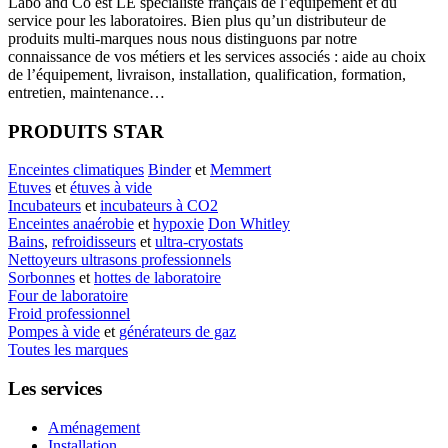
Labo
and Co est LE spécialiste français de l’équipement et du
service pour les laboratoires. Bien plus qu’un distributeur de
produits multi-marques nous nous distinguons par notre
connaissance de vos métiers et les services associés : aide au choix
de l’équipement, livraison, installation, qualification, formation,
entretien, maintenance…
PRODUITS STAR
Enceintes climatiques
Binder
et
Memmert
Etuves
et
étuves à vide
Incubateurs
et
incubateurs à CO2
Enceintes anaérobie
et
hypoxie
Don Whitley
Bains
,
refroidisseurs
et
ultra-cryostats
Nettoyeurs ultrasons professionnels
Sorbonnes
et
hottes de laboratoire
Four de laboratoire
Froid professionnel
Pompes à vide
et
générateurs de gaz
Toutes les marques
Les services
Aménagement
Installation