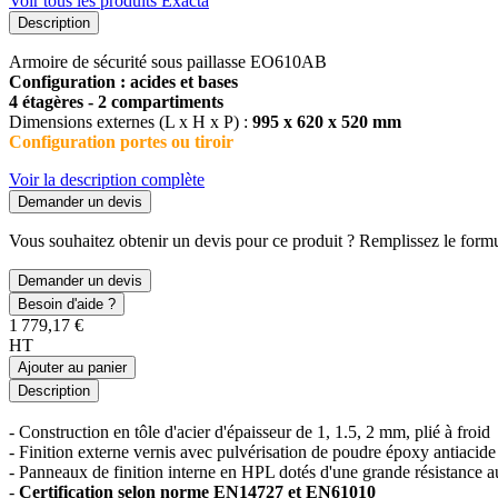
Voir tous les produits Exacta
Description
Armoire de sécurité sous paillasse EO610AB
Configuration : acides et bases
4 étagères - 2 compartiments
Dimensions externes (L x H x P) :
995 x 620 x 520 mm
Configuration portes ou tiroir
Voir la description complète
Demander un devis
Vous souhaitez obtenir un devis pour ce produit ? Remplissez le formul
Demander un devis
Besoin d'aide ?
1 779,17 €
HT
Ajouter au panier
Description
- Construction en tôle d'acier d'épaisseur de 1, 1.5, 2 mm, plié à froid
- Finition externe vernis avec pulvérisation de poudre époxy antiacid
- Panneaux de finition interne en HPL dotés d'une grande résistance a
-
Certification selon norme EN14727 et EN61010