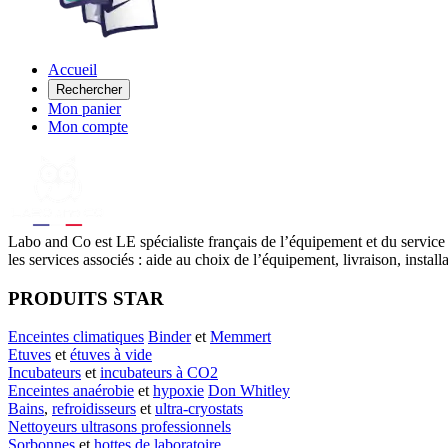
Accueil
Rechercher
Mon panier
Mon compte
Labo
and Co est LE spécialiste français de l’équipement et du service
les services associés : aide au choix de l’équipement, livraison, instal
PRODUITS STAR
Enceintes climatiques
Binder
et
Memmert
Etuves
et
étuves à vide
Incubateurs
et
incubateurs à CO2
Enceintes anaérobie
et
hypoxie
Don Whitley
Bains
,
refroidisseurs
et
ultra-cryostats
Nettoyeurs ultrasons professionnels
Sorbonnes
et
hottes de laboratoire