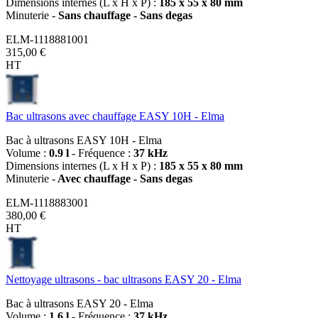
Dimensions internes (L x H x P) :
185 x 55 x 80 mm
Minuterie -
Sans chauffage - Sans degas
ELM-1118881001
315,00 €
HT
Bac ultrasons avec chauffage EASY 10H - Elma
Bac à ultrasons EASY 10H - Elma
Volume :
0.9 l
- Fréquence :
37 kHz
Dimensions internes (L x H x P) :
185 x 55 x 80 mm
Minuterie -
Avec chauffage - Sans degas
ELM-1118883001
380,00 €
HT
Nettoyage ultrasons - bac ultrasons EASY 20 - Elma
Bac à ultrasons EASY 20 - Elma
Volume :
1.6 l
- Fréquence :
37 kHz