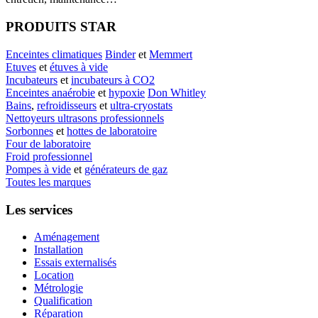
PRODUITS STAR
Enceintes climatiques
Binder
et
Memmert
Etuves
et
étuves à vide
Incubateurs
et
incubateurs à CO2
Enceintes anaérobie
et
hypoxie
Don Whitley
Bains
,
refroidisseurs
et
ultra-cryostats
Nettoyeurs ultrasons professionnels
Sorbonnes
et
hottes de laboratoire
Four de laboratoire
Froid professionnel
Pompes à vide
et
générateurs de gaz
Toutes les marques
Les services
Aménagement
Installation
Essais externalisés
Location
Métrologie
Qualification
Réparation