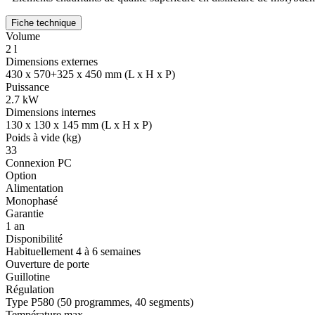
Fiche technique
Volume
2 l
Dimensions externes
430 x 570+325 x 450 mm (L x H x P)
Puissance
2.7 kW
Dimensions internes
130 x 130 x 145 mm (L x H x P)
Poids à vide (kg)
33
Connexion PC
Option
Alimentation
Monophasé
Garantie
1 an
Disponibilité
Habituellement 4 à 6 semaines
Ouverture de porte
Guillotine
Régulation
Type P580 (50 programmes, 40 segments)
Température max.