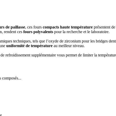
urs de paillasse
, ces fours
compacts haute température
présentent de 
on, rendent ces
fours polyvalents
pour la recherche et le laboratoire.
ramiques techniques, tels que l’oxyde de zirconium pour les bridges den
 une
uniformité de température
au meilleur niveau.
de refroidissement supplémentaire vous permet de limiter la températur
es composés...
ne