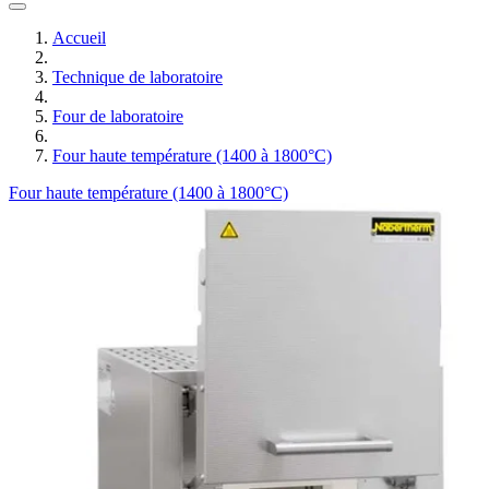
Accueil
Technique de laboratoire
Four de laboratoire
Four haute température (1400 à 1800°C)
Four haute température (1400 à 1800°C)