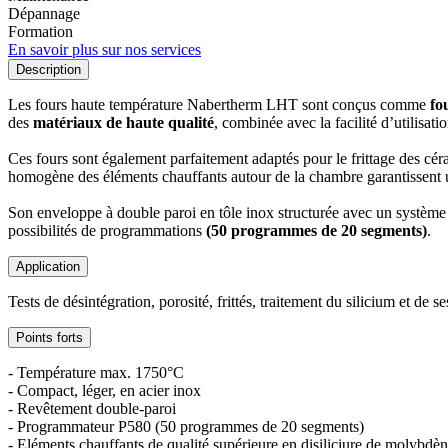
Dépannage
Formation
En savoir plus sur nos services
Description
Les fours haute température Nabertherm LHT sont conçus comme
fo
des
matériaux de haute qualité
, combinée avec la facilité d’utilisati
Ces fours sont également parfaitement adaptés pour le frittage des cé
homogène des éléments chauffants autour de la chambre garantissent
Son enveloppe à double paroi en tôle inox structurée avec un système 
possibilités de programmations
(50 programmes de 20 segments)
.
Application
Tests de désintégration, porosité, frittés, traitement du silicium et de s
Points forts
- Température max. 1750°C
- Compact, léger, en acier inox
- Revêtement double-paroi
- Programmateur P580 (50 programmes de 20 segments)
- Eléments chauffants de qualité supérieure en disiliciure de molybdè