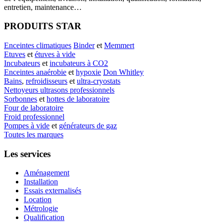
entretien, maintenance…
PRODUITS STAR
Enceintes climatiques
Binder
et
Memmert
Etuves
et
étuves à vide
Incubateurs
et
incubateurs à CO2
Enceintes anaérobie
et
hypoxie
Don Whitley
Bains
,
refroidisseurs
et
ultra-cryostats
Nettoyeurs ultrasons professionnels
Sorbonnes
et
hottes de laboratoire
Four de laboratoire
Froid professionnel
Pompes à vide
et
générateurs de gaz
Toutes les marques
Les services
Aménagement
Installation
Essais externalisés
Location
Métrologie
Qualification