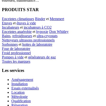
entretien, maintenance…
PRODUITS STAR
Enceintes climatiques
Binder
et
Memmert
Etuves
et
étuves à vide
Incubateurs
et
incubateurs à CO2
Enceintes anaérobie
et
hypoxie
Don Whitley
Bains
,
refroidisseurs
et
ultra-cryostats
Nettoyeurs ultrasons professionnels
Sorbonnes
et
hottes de laboratoire
Four de laboratoire
Froid professionnel
Pompes à vide
et
générateurs de gaz
Toutes les marques
Les services
Aménagement
Installation
Essais externalisés
Location
Métrologie
Qualification
Réparation