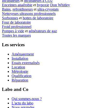
Incubateurs
et
incubateurs à CO2
Enceintes anaérobie
et
hypoxie
Don Whitley
Bains
,
refroidisseurs
et
ultra-cryostats
Nettoyeurs ultrasons professionnels
Sorbonnes
et
hottes de laboratoire
Four de laboratoire
Froid professionnel
Pompes à vide
et
générateurs de gaz
Toutes les marques
Les services
Aménagement
Installation
Essais externalisés
Location
Métrologie
Qualification
Réparation
Labo and Co
Qui sommes-nous ?
L'actu du labo
Nous rejoindre