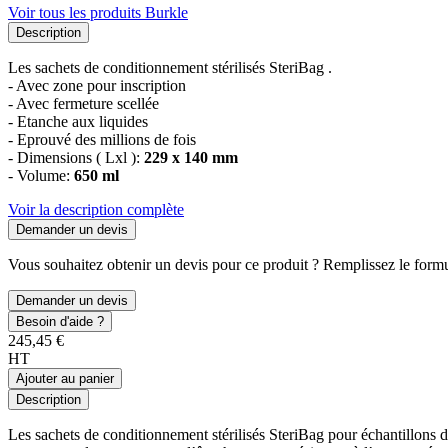
Voir tous les produits Burkle
Description
Les sachets de conditionnement stérilisés SteriBag .
- Avec zone pour inscription
- Avec fermeture scellée
- Etanche aux liquides
- Eprouvé des millions de fois
- Dimensions ( Lxl ):
229 x 140 mm
- Volume:
650 ml
Voir la description complète
Demander un devis
Vous souhaitez obtenir un devis pour ce produit ? Remplissez le formul
Demander un devis
Besoin d'aide ?
245,45 €
HT
Ajouter au panier
Description
Les sachets de conditionnement stérilisés SteriBag pour échantillons d