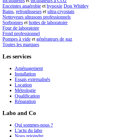
Incubateurs
et
incubateurs à CO2
Enceintes anaérobie
et
hypoxie
Don Whitley
Bains
,
refroidisseurs
et
ultra-cryostats
Nettoyeurs ultrasons professionnels
Sorbonnes
et
hottes de laboratoire
Four de laboratoire
Froid professionnel
Pompes à vide
et
générateurs de gaz
Toutes les marques
Les services
Aménagement
Installation
Essais externalisés
Location
Métrologie
Qualification
Réparation
Labo and Co
Qui sommes-nous ?
L'actu du labo
Nous rejoindre