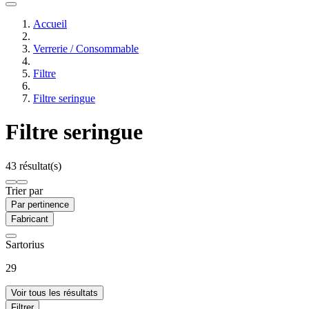
Accueil
Verrerie / Consommable
Filtre
Filtre seringue
Filtre seringue
43 résultat(s)
Trier par
Par pertinence
Fabricant
Sartorius
29
Voir tous les résultats
Filtrer