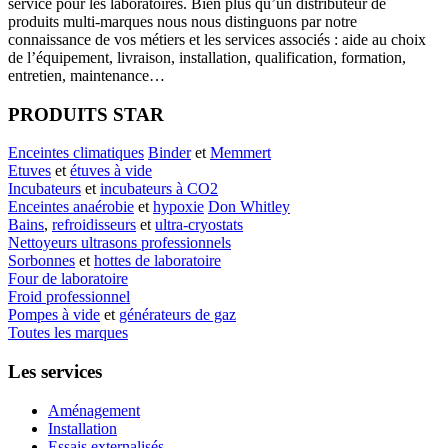
service pour les laboratoires. Bien plus qu’un distributeur de
produits multi-marques nous nous distinguons par notre
connaissance de vos métiers et les services associés : aide au choix
de l’équipement, livraison, installation, qualification, formation,
entretien, maintenance…
PRODUITS STAR
Enceintes climatiques
Binder
et
Memmert
Etuves
et
étuves à vide
Incubateurs
et
incubateurs à CO2
Enceintes anaérobie
et
hypoxie
Don Whitley
Bains
,
refroidisseurs
et
ultra-cryostats
Nettoyeurs ultrasons professionnels
Sorbonnes
et
hottes de laboratoire
Four de laboratoire
Froid professionnel
Pompes à vide
et
générateurs de gaz
Toutes les marques
Les services
Aménagement
Installation
Essais externalisés