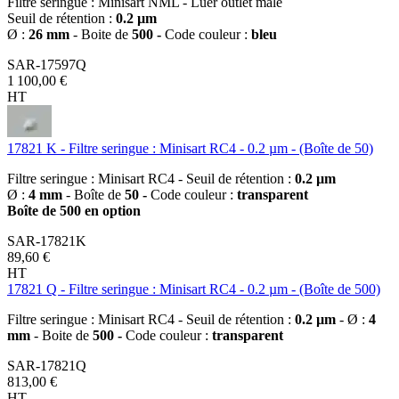
Filtre seringue : Minisart NML - Luer outlet mâle
Seuil de rétention :
0.2 µm
Ø :
26 mm
- Boite de
500 -
Code couleur :
bleu
SAR-17597Q
1 100,00 €
HT
17821 K - Filtre seringue : Minisart RC4 - 0.2 µm - (Boîte de 50)
Filtre seringue : Minisart RC4 - Seuil de rétention :
0.2 µm
Ø :
4 mm
- Boîte de
50 -
Code couleur :
transparent
Boîte de 500 en option
SAR-17821K
89,60 €
HT
17821 Q - Filtre seringue : Minisart RC4 - 0.2 µm - (Boîte de 500)
Filtre seringue : Minisart RC4 - Seuil de rétention :
0.2 µm
- Ø :
4
mm
- Boite de
500 -
Code couleur :
transparent
SAR-17821Q
813,00 €
HT