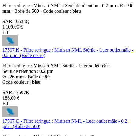
Filtre seringue : Minisart NML - Seuil de rétention :
0.2 µm
- Ø :
26
mm
- Boite de
500 -
Code couleur :
bleu
SAR-16534Q
1 100,00 €
HT
17597 K - Filtre seringue : Minisart NML Stérile - Luer outlet mâle -
0.2 µm - (Boîte de 50)
Filtre seringue : Minisart NML Stérile - Luer outlet mâle
Seuil de rétention :
0.2 µm
Ø :
26 mm
- Boîte de
50
Code couleur :
bleu
SAR-17597K
186,00 €
HT
17597 Q - Filtre seringue : Minisart NML - Luer outlet mâle - 0.2
µm - (Boîte de 500)