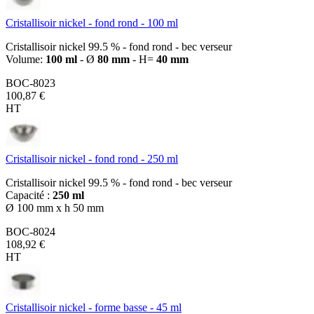
Cristallisoir nickel - fond rond - 100 ml
Cristallisoir nickel 99.5 % - fond rond - bec verseur
Volume:
100 ml
- Ø
80 mm
- H=
40 mm
BOC-8023
100,87 €
HT
Cristallisoir nickel - fond rond - 250 ml
Cristallisoir nickel 99.5 % - fond rond - bec verseur
Capacité :
250 ml
Ø 100 mm x h 50 mm
BOC-8024
108,92 €
HT
Cristallisoir nickel - forme basse - 45 ml