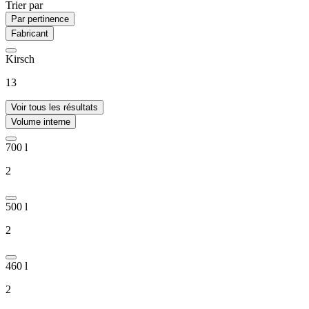
Trier par
Par pertinence
Fabricant
Kirsch
13
Voir tous les résultats
Volume interne
700 l
2
500 l
2
460 l
2