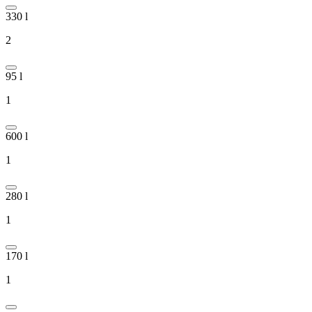
330 l
2
95 l
1
600 l
1
280 l
1
170 l
1