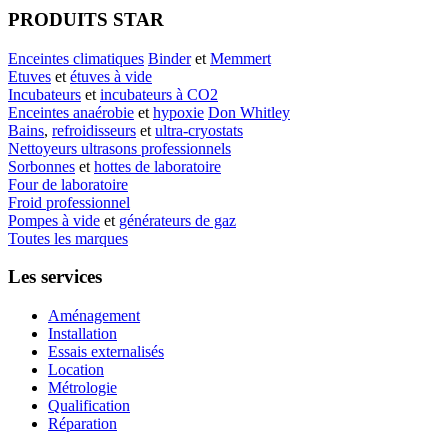
PRODUITS STAR
Enceintes climatiques
Binder
et
Memmert
Etuves
et
étuves à vide
Incubateurs
et
incubateurs à CO2
Enceintes anaérobie
et
hypoxie
Don Whitley
Bains
,
refroidisseurs
et
ultra-cryostats
Nettoyeurs ultrasons professionnels
Sorbonnes
et
hottes de laboratoire
Four de laboratoire
Froid professionnel
Pompes à vide
et
générateurs de gaz
Toutes les marques
Les services
Aménagement
Installation
Essais externalisés
Location
Métrologie
Qualification
Réparation