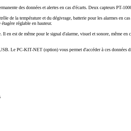
nente des données et alertes en cas d'écarts. Deux capteurs PT-1000 so
trôle de la température et du dégivrage, batterie pour les alarmes en ca
e étagère réglable en hauteur.
de. Il en est de même pour le signal d'alarme, visuel et sonore, même e
ce USB. Le PC-KIT-NET (option) vous permet d'accéder à ces données dir
s