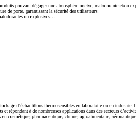
produits pouvant dégager une atmosphère nocive, malodorante et/ou explo
e de porte, garantissant la sécurité des utilisateurs.
 malodorantes ou explosives…
ockage d’échantillons thermosensibles en laboratoire ou en industrie. Le
 et répondant à de nombreuses applications dans des secteurs d’activité
fs en cosmétique, pharmaceutique, chimie, agroalimentaire, aéronautiq