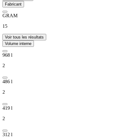
Fabricant
GRAM
15
Voir tous les résultats
Volume interne
968 l
2
486 l
2
419 l
2
312 l