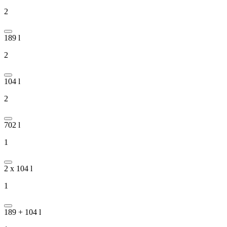
2
189 l
2
104 l
2
702 l
1
2 x 104 l
1
189 + 104 l