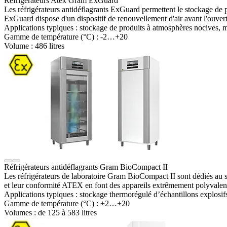
Réfrigérateurs Atex Gram ExGuard
Les réfrigérateurs antidéflagrants ExGuard permettent le stockage de 
ExGuard dispose d'un dispositif de renouvellement d'air avant l'ouvertur
Applications typiques :
stockage de produits à atmosphères nocives,
Gamme de température (°C) :
-2…+20
Volume :
486 litres
Réfrigérateurs antidéflagrants Gram BioCompact II
Les réfrigérateurs de laboratoire Gram BioCompact II sont dédiés au st
et leur conformité ATEX en font des appareils extrêmement polyvalents
Applications typiques :
stockage thermorégulé d’échantillons explosi
Gamme de température (°C) :
+2…+20
Volumes : de
125 à 583 litres