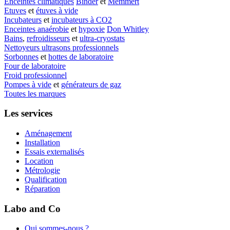
Enceintes climatiques
Binder
et
Memmert
Etuves
et
étuves à vide
Incubateurs
et
incubateurs à CO2
Enceintes anaérobie
et
hypoxie
Don Whitley
Bains
,
refroidisseurs
et
ultra-cryostats
Nettoyeurs ultrasons professionnels
Sorbonnes
et
hottes de laboratoire
Four de laboratoire
Froid professionnel
Pompes à vide
et
générateurs de gaz
Toutes les marques
Les services
Aménagement
Installation
Essais externalisés
Location
Métrologie
Qualification
Réparation
Labo and Co
Qui sommes-nous ?