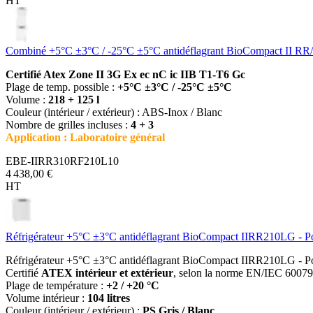
HT
Combiné +5°C ±3°C / -25°C ±5°C antidéflagrant BioCompact II 
Certifié Atex Zone II 3G Ex ec nC ic IIB T1-T6 Gc
Plage de temp. possible :
+5°C ±3°C / -25°C ±5°C
Volume :
218 + 125 l
Couleur (intérieur / extérieur) : ABS-Inox / Blanc
Nombre de grilles incluses :
4 + 3
Application : Laboratoire général
EBE-IIRR310RF210L10
4 438,00 €
HT
Réfrigérateur +5°C ±3°C antidéflagrant BioCompact IIRR210LG - Po
Réfrigérateur +5°C ±3°C antidéflagrant BioCompact IIRR210LG - Po
Certifié
ATEX intérieur et extérieur
, selon la norme EN/IEC 60079-
Plage de température :
+2 / +20 °C
Volume intérieur :
104 litres
Couleur (intérieur / extérieur) :
PS Gris / Blanc