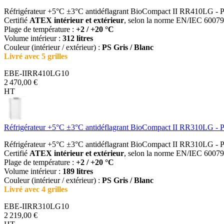
Réfrigérateur +5°C ±3°C antidéflagrant BioCompact II RR410LG - P
Certifié
ATEX intérieur et extérieur
, selon la norme EN/IEC 60079-
Plage de température :
+2 / +20 °C
Volume intérieur :
312 litres
Couleur (intérieur / extérieur) :
PS Gris / Blanc
Livré avec 5 grilles
EBE-IIRR410LG10
2 470,00 €
HT
Réfrigérateur +5°C ±3°C antidéflagrant BioCompact II RR310LG - P
Réfrigérateur +5°C ±3°C antidéflagrant BioCompact II RR310LG - P
Certifié
ATEX intérieur et extérieur
, selon la norme EN/IEC 60079-
Plage de température :
+2 / +20 °C
Volume intérieur :
189 litres
Couleur (intérieur / extérieur) :
PS Gris / Blanc
Livré avec 4 grilles
EBE-IIRR310LG10
2 219,00 €