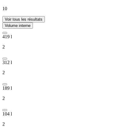
10
Voir tous les résultats
Volume interne
419 l
2
312 l
2
189 l
2
104 l
2