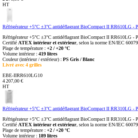
HT
Réfrigérateur +5°C ±3°C antidéflagrant BioCompact II RR610LG - P
Réfrigérateur +5°C ±3°C antidéflagrant BioCompact II RR610LG - P
Certifié
ATEX intérieur et extérieur
, selon la norme EN/IEC 60079-
Plage de température :
+2 / +20 °C
Volume intérieur :
419 litres
Couleur (intérieur / extérieur) :
PS Gris / Blanc
Livré avec 4 grilles
EBE-IIRR610LG10
4 207,00 €
HT
Réfrigérateur +5°C ±3°C antidéflagrant BioCompact II RR310LG - Po
Réfrigérateur +5°C ±3°C antidéflagrant BioCompact II RR310LG - Po
Certifié
ATEX intérieur et extérieur
, selon la norme EN/IEC 60079-
Plage de température :
+2 / +20 °C
Volume intérieur :
189 litres