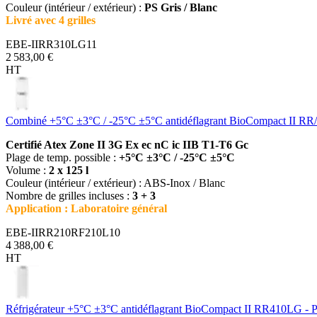
Couleur (intérieur / extérieur) :
PS Gris / Blanc
Livré avec 4 grilles
EBE-IIRR310LG11
2 583,00 €
HT
Combiné +5°C ±3°C / -25°C ±5°C antidéflagrant BioCompact II 
Certifié Atex Zone II 3G Ex ec nC ic IIB T1-T6 Gc
Plage de temp. possible :
+5°C ±3°C / -25°C ±5°C
Volume :
2 x 125 l
Couleur (intérieur / extérieur) : ABS-Inox / Blanc
Nombre de grilles incluses :
3 + 3
Application : Laboratoire général
EBE-IIRR210RF210L10
4 388,00 €
HT
Réfrigérateur +5°C ±3°C antidéflagrant BioCompact II RR410LG - P