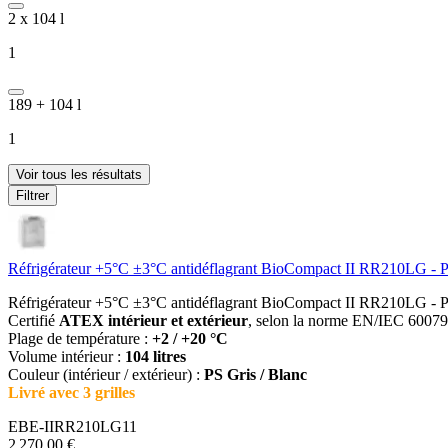
2 x 104 l
1
189 + 104 l
1
Voir tous les résultats
Filtrer
Réfrigérateur +5°C ±3°C antidéflagrant BioCompact II RR210LG - Po
Réfrigérateur +5°C ±3°C antidéflagrant BioCompact II RR210LG - Po
Certifié
ATEX intérieur et extérieur
, selon la norme EN/IEC 60079-
Plage de température :
+2 / +20 °C
Volume intérieur :
104 litres
Couleur (intérieur / extérieur) :
PS Gris / Blanc
Livré avec 3 grilles
EBE-IIRR210LG11
2 270,00 €