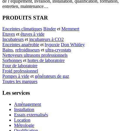
de l’équipement, livraison, installation, qualification, formation,
entretien, maintenance…
PRODUITS STAR
Enceintes climatiques
Binder
et
Memmert
Etuves
et
étuves à vide
Incubateurs
et
incubateurs à CO2
Enceintes anaérobie
et
hypoxie
Don Whitley
Bains
,
refroidisseurs
et
ultra-cryostats
Nettoyeurs ultrasons professionnels
Sorbonnes
et
hottes de laboratoire
Four de laboratoire
Froid professionnel
Pompes à vide
et
générateurs de gaz
Toutes les marques
Les services
Aménagement
Installation
Essais externalisés
Location
Métrologie
Qualification