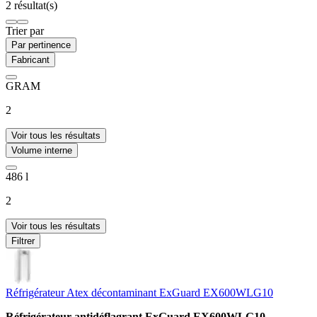
2 résultat(s)
Trier par
Par pertinence
Fabricant
GRAM
2
Voir tous les résultats
Volume interne
486 l
2
Voir tous les résultats
Filtrer
Réfrigérateur Atex décontaminant ExGuard EX600WLG10
Réfrigérateur antidéflagrant ExGuard EX600WLG10