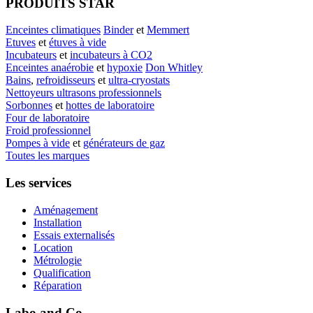
PRODUITS STAR
Enceintes climatiques
Binder
et
Memmert
Etuves
et
étuves à vide
Incubateurs
et
incubateurs à CO2
Enceintes anaérobie
et
hypoxie
Don Whitley
Bains
,
refroidisseurs
et
ultra-cryostats
Nettoyeurs ultrasons professionnels
Sorbonnes
et
hottes de laboratoire
Four de laboratoire
Froid professionnel
Pompes à vide
et
générateurs de gaz
Toutes les marques
Les services
Aménagement
Installation
Essais externalisés
Location
Métrologie
Qualification
Réparation
Labo and Co