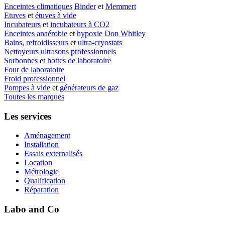
Enceintes climatiques
Binder
et
Memmert
Etuves
et
étuves à vide
Incubateurs
et
incubateurs à CO2
Enceintes anaérobie
et
hypoxie
Don Whitley
Bains
,
refroidisseurs
et
ultra-cryostats
Nettoyeurs ultrasons professionnels
Sorbonnes
et
hottes de laboratoire
Four de laboratoire
Froid professionnel
Pompes à vide
et
générateurs de gaz
Toutes les marques
Les services
Aménagement
Installation
Essais externalisés
Location
Métrologie
Qualification
Réparation
Labo and Co