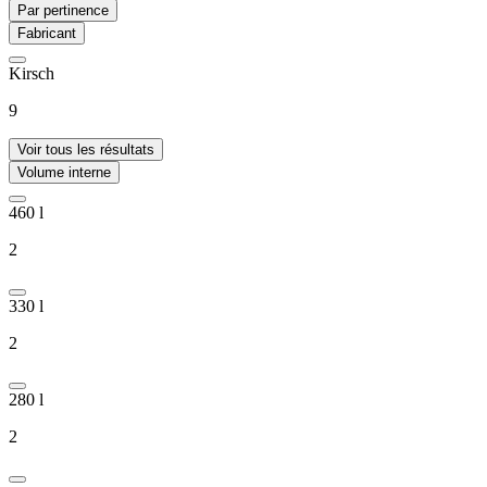
Par pertinence
Fabricant
Kirsch
9
Voir tous les résultats
Volume interne
460 l
2
330 l
2
280 l
2