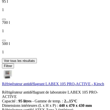
95 l
1
700 l
1
500 l
1
Voir tous les résultats
Filtrer
Réfrigérateur antidéflagrant LABEX 105 PRO-ACTIVE - Kirsch
Réfrigérateur antidéflagrant de laboratoire LABEX 105 PRO-
ACTIVE
Capacité :
95 litres
- Gamme de temp. :
2...15°C
Dimensions intérieures (L x H x P) :
440 x 470 x 430 mm
Réfrigérateur certifié ATEX Zone 2 (intérieur)