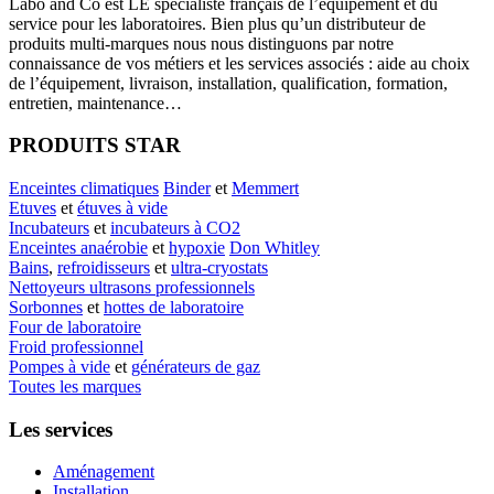
Labo
and Co est LE spécialiste français de l’équipement et du
service pour les laboratoires. Bien plus qu’un distributeur de
produits multi-marques nous nous distinguons par notre
connaissance de vos métiers et les services associés : aide au choix
de l’équipement, livraison, installation, qualification, formation,
entretien, maintenance…
PRODUITS STAR
Enceintes climatiques
Binder
et
Memmert
Etuves
et
étuves à vide
Incubateurs
et
incubateurs à CO2
Enceintes anaérobie
et
hypoxie
Don Whitley
Bains
,
refroidisseurs
et
ultra-cryostats
Nettoyeurs ultrasons professionnels
Sorbonnes
et
hottes de laboratoire
Four de laboratoire
Froid professionnel
Pompes à vide
et
générateurs de gaz
Toutes les marques
Les services
Aménagement
Installation